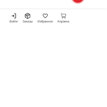
Войти
Заказы
Избранное
Корзина
АДРЕС
119435, г. Москва, Большой Саввинский переулок, д. 9
+7 (800) 444-56-70
zakaz@oxtrade.ru
ИНФОРМАЦИЯ
Оплата